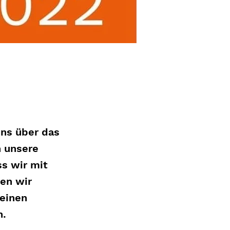
uns über das
n unsere
ss wir mit
en wir
 einen
n.