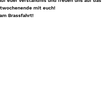
auf euer Verständnis und freuen uns auf das
twochenende mit euch!
eam Brassfahrt!