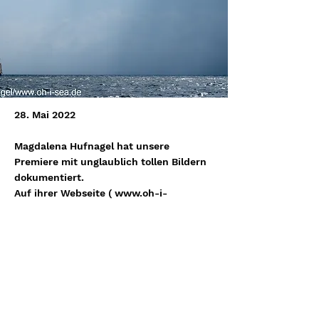
28. Mai 2022
Magdalena Hufnagel hat unsere
Premiere mit unglaublich tollen Bildern
dokumentiert.
Auf ihrer Webseite (
www.oh-i-
sea.de/brassfahrt-26-05-2022
) findet
ihr ein großes Archiv mit mega starken
Fotos und es werden noch einige folgen.
Danke Magda, das war ein großer Spaß
mit dir.